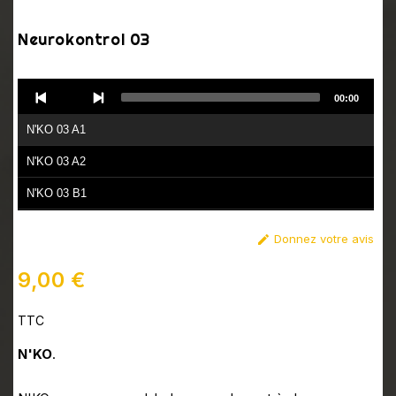
Neurokontrol 03
Audio
00:00
Player
N'KO 03 A1
N'KO 03 A2
N'KO 03 B1
N'KO 03 B2
Donnez votre avis

9,00 €
TTC
N'KO
.