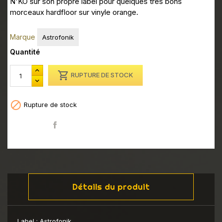
N'KO sur son propre label pour quelques très bons
morceaux hardfloor sur vinyle orange.
Marque
Astrofonik
Quantité

RUPTURE DE STOCK

Rupture de stock
Partager
Détails du produit
Label :
Astrofonik