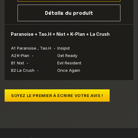
Détails du produit
Paranoise + Tao.H + Nixt + K-Plan + La Crush
A1
Paranoise , Tao.H -
Insipid
A2
K-Plan -
Get Ready
B1
Nixt -
Evil Resident
B2
La Crush -
Once Again
SOYEZ LE PREMIER À ÉCRIRE VOTRE AVIS !