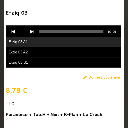
E-ziq 03
Audio
00:00
Player
E-ziq 03 A1
E-ziq 03 A2
E-ziq 03 B1
E-ziq 03 B2
Donnez votre avis

8,78 €
TTC
Paranoise + Tao.H + Nixt + K-Plan + La Crush
.