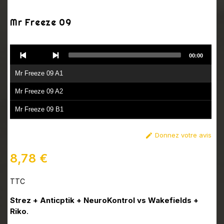
Mr Freeze 09
Audio
00:00
Player
Mr Freeze 09 A1
Mr Freeze 09 A2
Mr Freeze 09 B1
Mr Freeze 09 B2
Donnez votre avis

8,78 €
TTC
Strez + Anticptik + NeuroKontrol vs Wakefields +
Riko
.