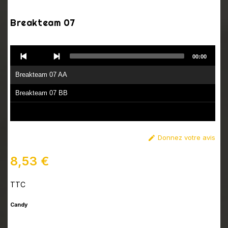
Breakteam 07
Audio
00:00
Player
Breakteam 07 AA
Breakteam 07 BB
Donnez votre avis

8,53 €
TTC
Candy