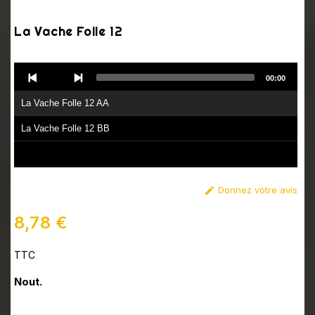
La Vache Folle 12
Audio
00:00
Player
La Vache Folle 12 AA
La Vache Folle 12 BB
Donnez votre avis

8,78 €
TTC
Nout.