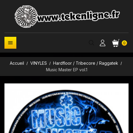

0
Accueil
VINYLES
Hardfloor / Tribecore / Raggatek
Music Master EP vol.1