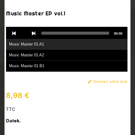
Music Master EP vol.1
Audio
00:00
Player
Music Master 01 A1
Music Master 01 A2
Music Master 01 B1
Music Master 01 B2
Donnez votre avis

8,98 €
TTC
Datek.