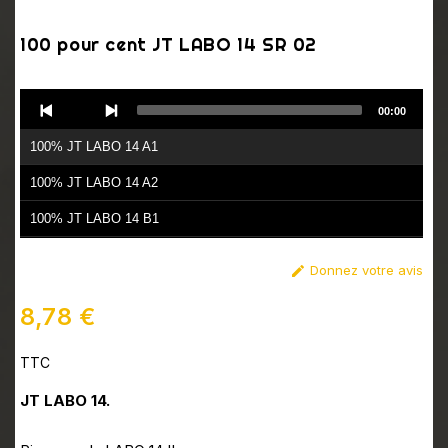
100 pour cent JT LABO 14 SR 02
Audio
00:00
Player
100% JT LABO 14 A1
100% JT LABO 14 A2
100% JT LABO 14 B1
100% JT LABO 14 B2
Donnez votre avis

8,78 €
TTC
JT LABO 14.