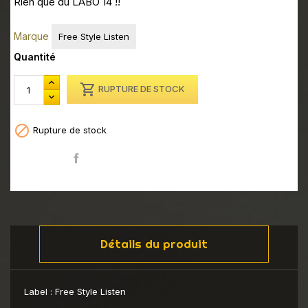
Rien que du LABO 14 !!
Marque
Free Style Listen
Quantité

RUPTURE DE STOCK

Rupture de stock
Partager
Détails du produit
Label :
Free Style Listen