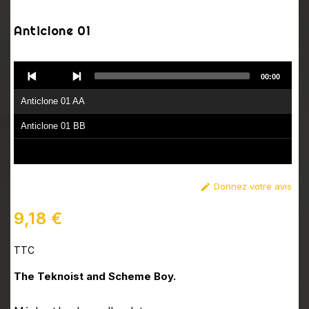
Anticlone 01
Audio
00:00
Player
Anticlone 01 AA
Anticlone 01 BB
Donnez votre avis

9,18 €
TTC
The Teknoist and Scheme Boy.