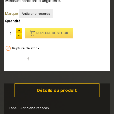
Méchant hardcore d'angleterre.
Marque
Anticlone records
Quantité

RUPTURE DE STOCK

Rupture de stock
Partager
Détails du produit
Label :
Anticlone records