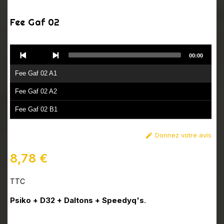
Fee Gaf 02
Audio
00:00
Player
Fee Gaf 02 A1
Fee Gaf 02 A2
Fee Gaf 02 B1
Fee Gaf 02 B2
Donnez votre avis

8,78 €
TTC
Psiko + D32 + Daltons + Speedyq's
.