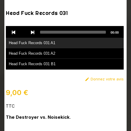
Head Fuck Records 031
Audio
00:00
Player
Head Fuck Records 031 A1
Head Fuck Records 031 A2
Head Fuck Records 031 B1
Head Fuck Records 031 B2
Donnez votre avis

9,00 €
TTC
The Destroyer vs. Noisekick
.