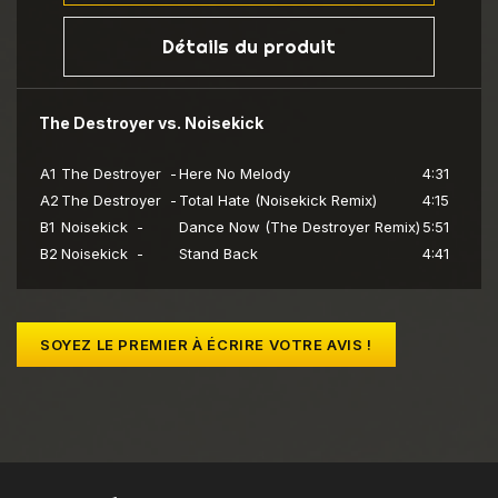
Détails du produit
The Destroyer vs. Noisekick
A1
The Destroyer -
Here No Melody
4:31
A2
The Destroyer -
Total Hate (Noisekick Remix)
4:15
B1
Noisekick -
Dance Now (The Destroyer Remix)
5:51
B2
Noisekick -
Stand Back
4:41
SOYEZ LE PREMIER À ÉCRIRE VOTRE AVIS !