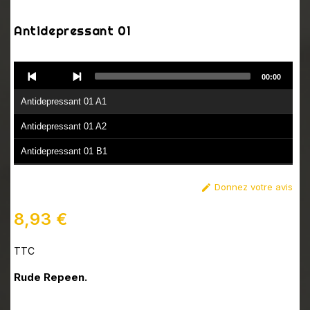
Antidepressant 01
Audio
00:00
Player
Antidepressant 01 A1
Antidepressant 01 A2
Antidepressant 01 B1
Antidepressant 01 B2
Donnez votre avis

8,93 €
TTC
Rude Repeen.