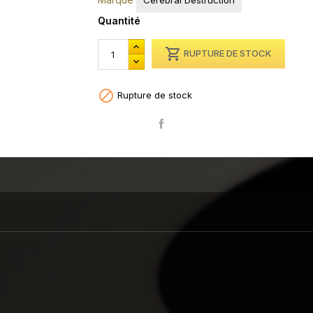
Cerebral Destruction
Quantité

RUPTURE DE STOCK

Rupture de stock
Partager