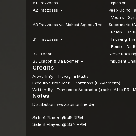
A1
Frazzbass -
Explosion!
A2
Frazzbass -
Keep Going Fa
Vocals - Sys
A3
Frazzbass vs. Sickest Squad, The -
Supermario (A
Remix - Da B
B1
Frazzbass -
Throwing The
Remix - Da B
B2
Exagon -
Nerve Rackin
B3
Exagon & Da Boomer -
Impudent Cha
Credits
Artwork By
- Travaglini Mattia
Executive Producer
- Frazzbass (F. Adornetto)
Written-By
- Francesco Adornetto (tracks: A1 to B1) , Mi
Notes
Distribution: www.sbmonline.de
Side A Played @ 45 RPM
Side B Played @ 33 ? RPM