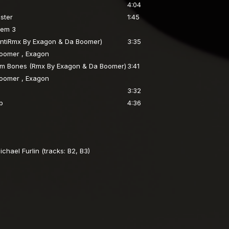
4:04
ster
1:45
tem 3
ntiRmx By Exagon & Da Boomer)
3:35
oomer , Exagon
m Bones (Rmx By Exagon & Da Boomer)
3:41
oomer , Exagon
g
3:32
p
4:36
chael Furlin (tracks: B2, B3)