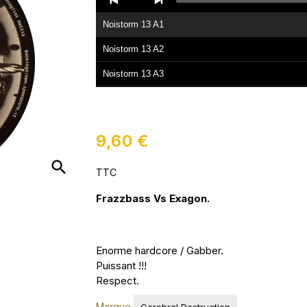
Player
Noistorm 13 A1
Noistorm 13 A2
Noistorm 13 A3
Noistorm 13 B1
Noistorm 13 B2
9,60 €
Noistorm 13 B3
search
TTC
Frazzbass Vs Exagon.
Enorme hardcore / Gabber.
Puissant !!!
Respect.
Marque