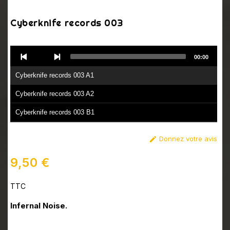
Cyberknife records 003
Audio
00:00
Player
Cyberknife records 003 A1
Cyberknife records 003 A2
Cyberknife records 003 B1
Cyberknife records 003 B2
Donnez votre avis

9,50 €
TTC
Infernal Noise.