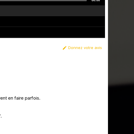
00:00
Donnez votre avis

nt en faire parfois.
.