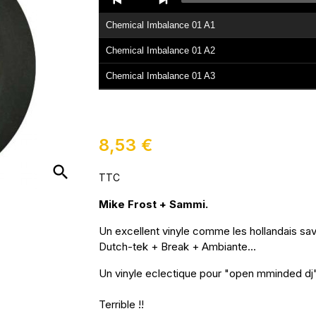
Player
Chemical Imbalance 01 A1
Chemical Imbalance 01 A2
Chemical Imbalance 01 A3
Chemical Imbalance 01 B1
Chemical Imbalance 01 B2
8,53 €
search
TTC
Mike Frost + Sammi.
Un excellent vinyle comme les hollandais save
Dutch-tek + Break + Ambiante...
Un vinyle eclectique pour "open mminded dj"
Terrible !!