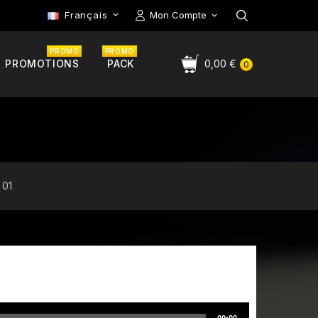
Français
Mon Compte

PROMO
PROMO
PROMOTIONS
PACK
0,00 €
0
 01