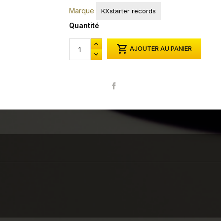
Marque
KXstarter records
Quantité

AJOUTER AU PANIER
Partager