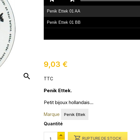
Player
Penik Ettek 01 AA
Penik Ettek 01 BB
9,03 €
search
TTC
Penik Ettek.
Petit bijoux hollandais...
Marque
Penik Ettek
Quantité

RUPTURE DE STOCK