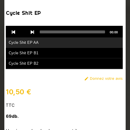
Cycle Shit EP
Audio
00:00
Player
Cycle Shit EP AA
Cycle Shit EP B1
Cycle Shit EP B2
Donnez votre avis

10,50 €
TTC
69db.