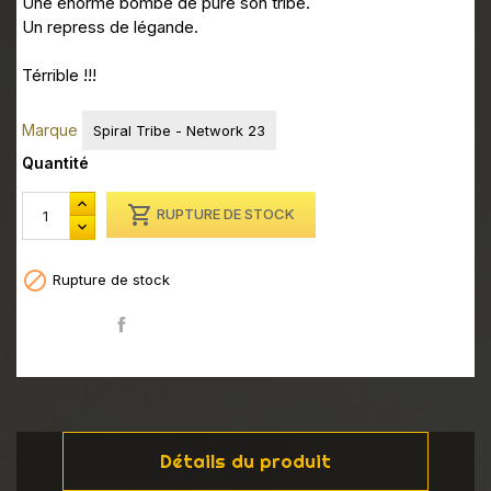
Une énorme bombe de pure son tribe.
Un repress de légande.
Térrible !!!
Marque
Spiral Tribe - Network 23
Quantité

RUPTURE DE STOCK

Rupture de stock
Partager
Détails du produit