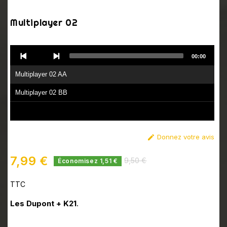
Multiplayer 02
Audio
00:00
Player
Multiplayer 02 AA
Multiplayer 02 BB
Donnez votre avis

7,99 €
9,50 €
Économisez 1,51 €
TTC
Les Dupont + K21
.