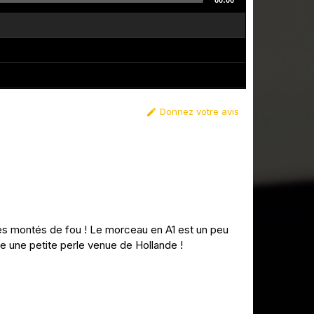
00:00
Donnez votre avis

es montés de fou ! Le morceau en A1 est un peu
re une petite perle venue de Hollande !