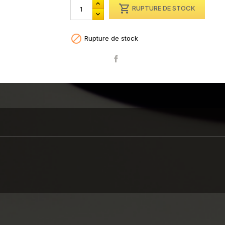

RUPTURE DE STOCK

Rupture de stock
Partager