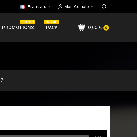
Français
Mon Compte

PROMO
PROMO
PROMOTIONS
PACK
0,00 €
0
07