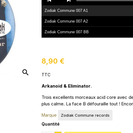
Player
Zodiak Commune 007 A1
Zodiak Commune 007 A2
Zodiak Commune 007 BB
8,90 €
search
TTC
Arkanoid & Eliminator
.
Trois excellents morceaux acid core avec d
plus calme. La face B défouraille tout ! Enco
Marque
Zodiak Commune records
Quantité