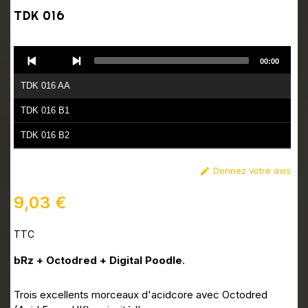
TDK 016
Audio
00:00
Player
TDK 016 AA
TDK 016 B1
TDK 016 B2
Donnez votre avis

9,03 €
TTC
bRz + Octodred + Digital Poodle
.
Trois excellents morceaux d'acidcore avec Octodred