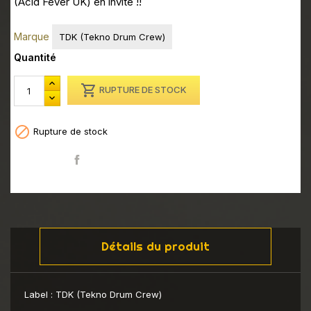
(Acid Fever UK) en invité !!
Marque
TDK (Tekno Drum Crew)
Quantité

RUPTURE DE STOCK

Rupture de stock
Partager
Détails du produit
Label :
TDK (Tekno Drum Crew)