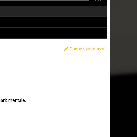
00:00
Donnez votre avis

dark mentale.