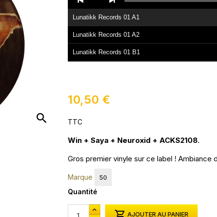
Player
Lunatikk Records 01 A1
Lunatikk Records 01 A2
Lunatikk Records 01 B1
Lunatikk Records 01 B2
10,50 €
search
TTC
Win + Saya + Neuroxid + ACKS2108
.
Gros premier vinyle sur ce label ! Ambiance 
Marque
50
Quantité

AJOUTER AU PANIER