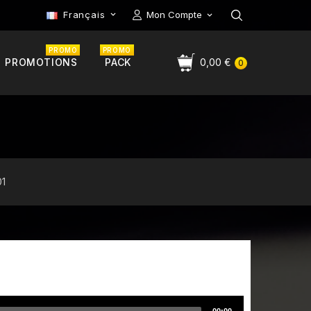
Français
Mon Compte

PROMO
PROMO
PROMOTIONS
PACK
0,00 €
0
01