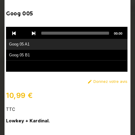
Goog 005
Audio
00:00
Player
Goog 05 A1
Goog 05 B1
Donnez votre avis

10,99 €
TTC
Lowkey + Kardinal.