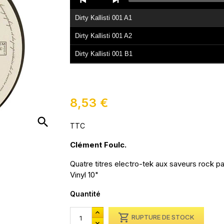
Player
Dirty Kallisti 001 A1
Dirty Kallisti 001 A2
Dirty Kallisti 001 B1
Dirty Kallisti 001 B2
8,53 €
search
TTC
Clément Foulc.
Quatre titres electro-tek aux saveurs rock p
Vinyl 10"
Quantité

RUPTURE DE STOCK