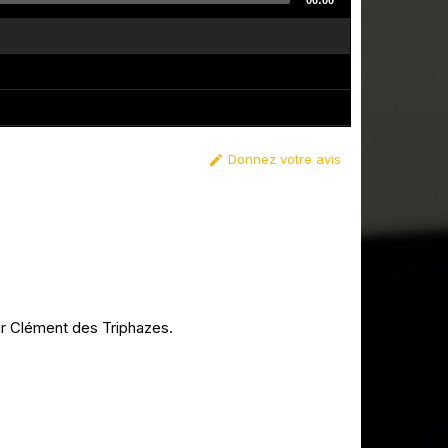
00:00
Donnez votre avis

ar Clément des Triphazes.