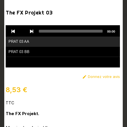
The FX Projekt 03
Audio
00:00
Player
PRAT 03 AA
PRAT 03 BB
Donnez votre avis

8,53 €
TTC
The FX Projekt.