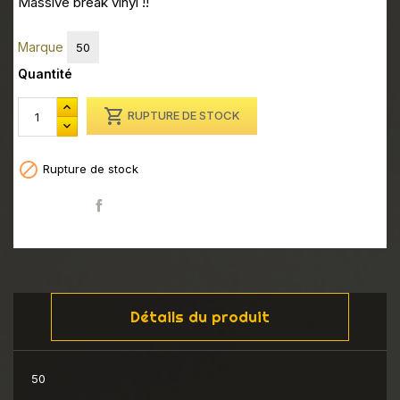
Massive break vinyl !!
Marque
50
Quantité

RUPTURE DE STOCK

Rupture de stock
Partager
Détails du produit
50