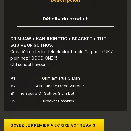
Détails du produit
GRIMJAW + KANJI KINETIC + BRACKET + THE
SQUIRE OF GOTHOS
.
Gros délire electro-tek electro-break. Ca pue le UK à
plein nez ! GOOD ONE !!!
Old school flavour !!!
A1
Grimjaw
True G Man
A2
Kanji Kinetic
Disco Vibrator
B1
The Squire Of Gothos
Slam Dat
B2
Bracket
Basskick
SOYEZ LE PREMIER À ÉCRIRE VOTRE AVIS !