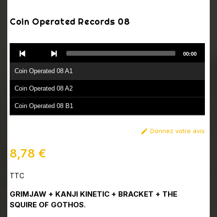
Coin Operated Records 08
Audio
00:00
Player
Coin Operated 08 A1
Coin Operated 08 A2
Coin Operated 08 B1
Coin Operated 08 B2
Donnez votre avis

8,78 €
TTC
GRIMJAW + KANJI KINETIC + BRACKET + THE
SQUIRE OF GOTHOS
.