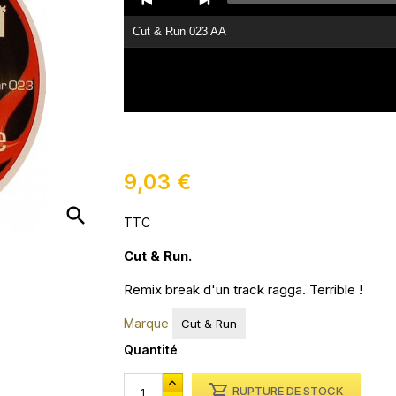
Player
Cut & Run 023 AA
9,03 €
search
TTC
Cut & Run.
Remix break d'un track ragga. Terrible !
Marque
Cut & Run
Quantité

RUPTURE DE STOCK