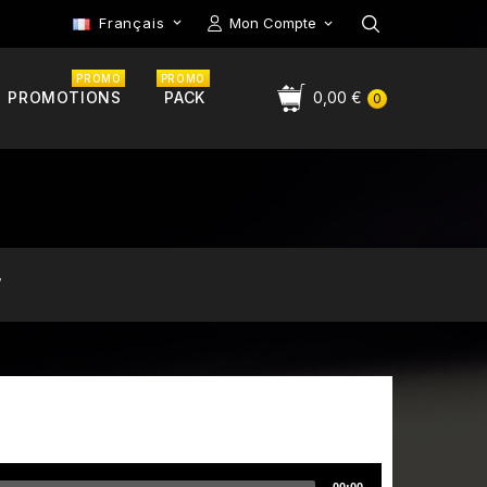
Français
Mon Compte

PROMO
PROMO
PROMOTIONS
PACK
0,00 €
0
7