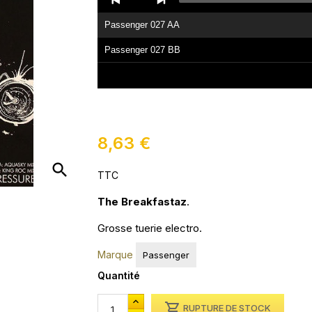
Player
Passenger 027 AA
Passenger 027 BB
8,63 €
search
TTC
The Breakfastaz
.
Grosse tuerie electro.
Marque
Passenger
Quantité

RUPTURE DE STOCK