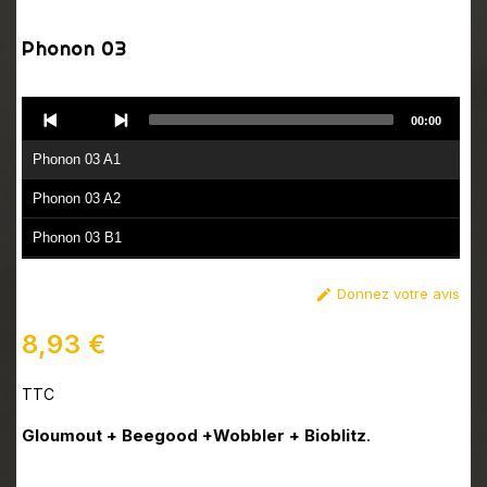
Phonon 03
Audio
00:00
Player
Phonon 03 A1
Phonon 03 A2
Phonon 03 B1
Phonon 03 B2
Donnez votre avis

8,93 €
TTC
Gloumout + Beegood +Wobbler + Bioblitz
.