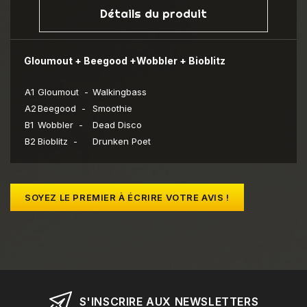
Détails du produit
Gloumout + Beegood +Wobbler + Bioblitz
A1
Gloumout -
Walkingbass
A2
Beegood -
Smoothie
B1
Wobbler -
Dead Disco
B2
Bioblitz -
Drunken Poet
SOYEZ LE PREMIER À ÉCRIRE VOTRE AVIS !
S'INSCRIRE AUX NEWSLETTERS