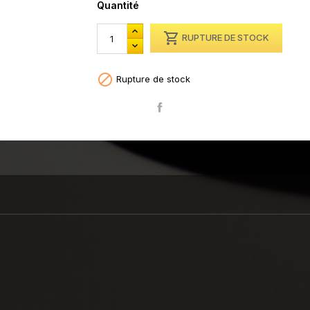
Quantité

RUPTURE DE STOCK

Rupture de stock
Partager