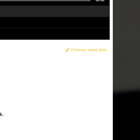
00:00
Donnez votre avis

k.