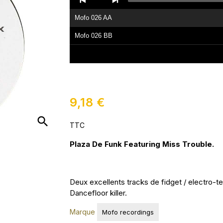
Player
Mofo 026 AA
Mofo 026 BB
9,18 €
search
TTC
Plaza De Funk Featuring Miss Trouble.
Deux excellents tracks de fidget / electro-te
Dancefloor killer.
Marque
Mofo recordings