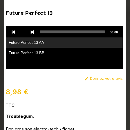
Future Perfect 13
Audio
00:00
Player
Future Perfect 13 AA
Future Perfect 13 BB
Donnez votre avis

8,98 €
TTC
Troublegum
.
Bon gros son electro-tech / fidget.