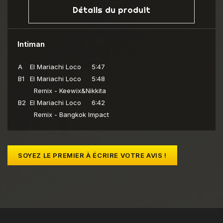
Détails du produit
Intiman
A
El Mariachi Loco
5:47
B1
El Mariachi Loco
5:48
Remix - Keewix&Nikkita
B2
El Mariachi Loco
6:42
Remix - Bangkok Impact
SOYEZ LE PREMIER À ÉCRIRE VOTRE AVIS !