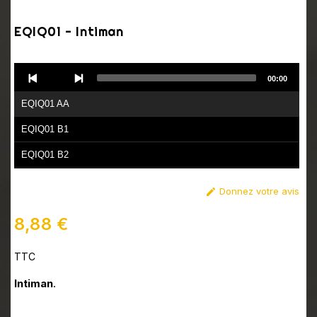
EQIQ01 - Intiman
Audio
00:00
Player
EQIQ01 AA
EQIQ01 B1
EQIQ01 B2
Donnez votre avis

8,88 €
TTC
Intiman
.