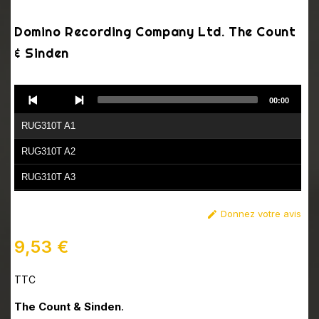
Domino Recording Company Ltd. The Count
& Sinden
Audio
00:00
Player
RUG310T A1
RUG310T A2
RUG310T A3
RUG310T B1
Donnez votre avis

RUG310T B2
9,53 €
RUG310T B3
TTC
The Count & Sinden
.