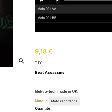
Player
Mofo 021 AA
Mofo 021 BB
9,18 €
search
TTC
Beat Assassins
.
Elektro-tech made in UK.
Marque
Mofo recordings
Quantité