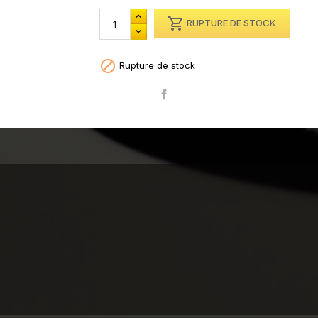

RUPTURE DE STOCK

Rupture de stock
Partager