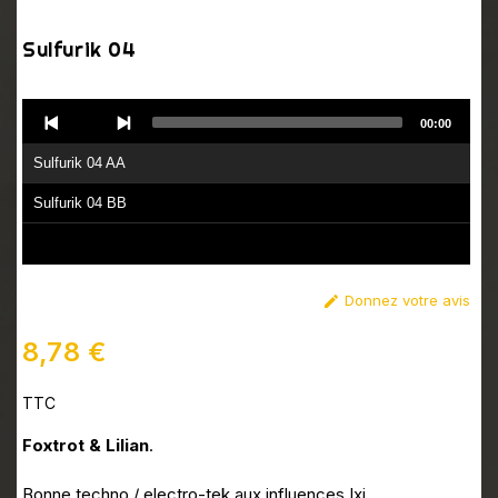
Sulfurik 04
Audio
00:00
Player
Sulfurik 04 AA
Sulfurik 04 BB
Donnez votre avis

8,78 €
TTC
Foxtrot & Lilian
.
Bonne techno / electro-tek aux influences Ixi.