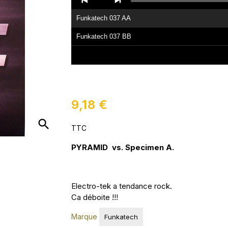
Player
Funkatech 037 AA
Funkatech 037 BB
9,18 €
search
TTC
PYRAMID vs. Specimen A.
Electro-tek a tendance rock.
Ca déboite !!!
Marque
Funkatech