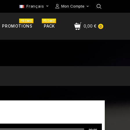
Français
Mon Compte

PROMO
PROMO
PROMOTIONS
PACK
0,00 €
0
7