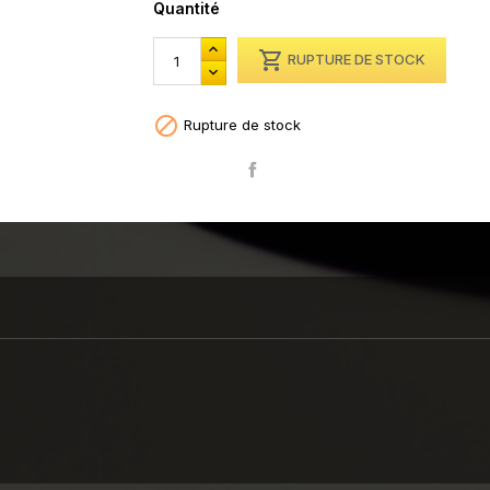
Quantité

RUPTURE DE STOCK

Rupture de stock
Partager