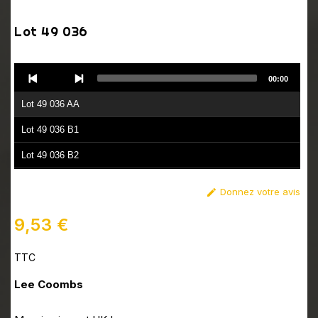
Lot 49 036
Audio
00:00
Player
Lot 49 036 AA
Lot 49 036 B1
Lot 49 036 B2
Donnez votre avis

9,53 €
TTC
Lee Coombs