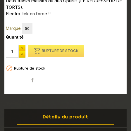
Deux tracks massifs du duo Opulsif (LE REDRESSEUR DE
TORTS).
Electro-tek en force !!
Marque
50
Quantité

RUPTURE DE STOCK

Rupture de stock
Partager
Détails du produit