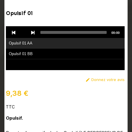
Opulsif 01
Audio
00:00
Player
Opulsif 01 AA
Opulsif 01 BB
Donnez votre avis

9,38 €
TTC
Opulsif.