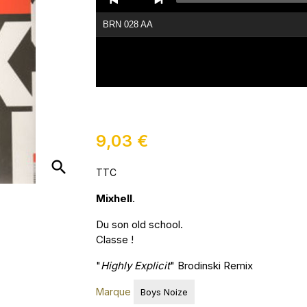
Player
BRN 028 AA
9,03 €
search
TTC
Mixhell
.
Du son old school.
Classe !
"
Highly Explicit
" Brodinski Remix
Marque
Boys Noize