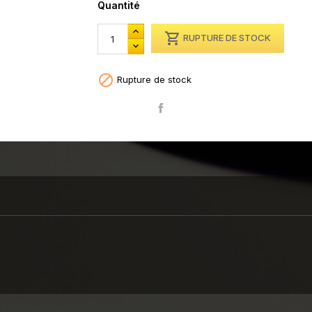
Quantité

RUPTURE DE STOCK

Rupture de stock
Partager