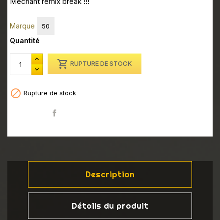
Méchant remix break !!!
Marque
50
Quantité

RUPTURE DE STOCK

Rupture de stock
Partager
Description
Détails du produit