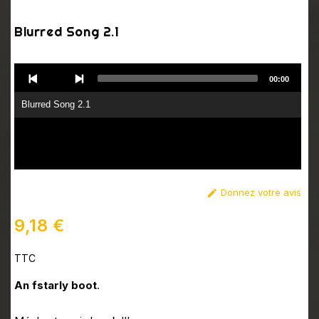
Blurred Song 2.1
Audio
00:00
Player
Blurred Song 2.1
Donnez votre avis

9,18 €
TTC
An fstarly boot
.