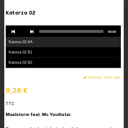
Katorza 02
Audio
00:00
Player
Katorza 02 AA
Katorza 02 B1
Katorza 02 B2
Donnez votre avis

9,28 €
TTC
Maelstorm feat. Mc Youthstar
.