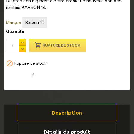
Du gros son big beat electro break. Le nouveau son des
nantais KARBON 14.
Marque
Karbon 14
Quantité

RUPTURE DE STOCK

Rupture de stock
Partager
Description
Détails du produit