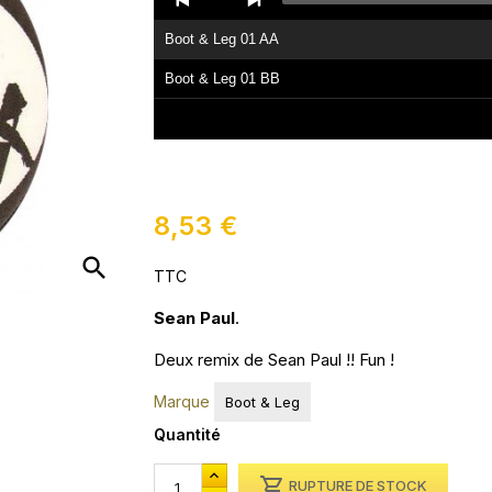
Player
Boot & Leg 01 AA
Boot & Leg 01 BB
8,53 €
search
TTC
Sean Paul
.
Deux remix de Sean Paul !! Fun !
Marque
Boot & Leg
Quantité

RUPTURE DE STOCK