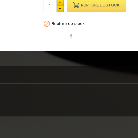

RUPTURE DE STOCK

Rupture de stock
Partager