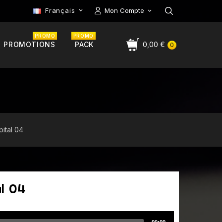
Français
Mon Compte

PROMO
PROMO
PROMOTIONS
PACK
0,00 €
0
ital 04
l 04