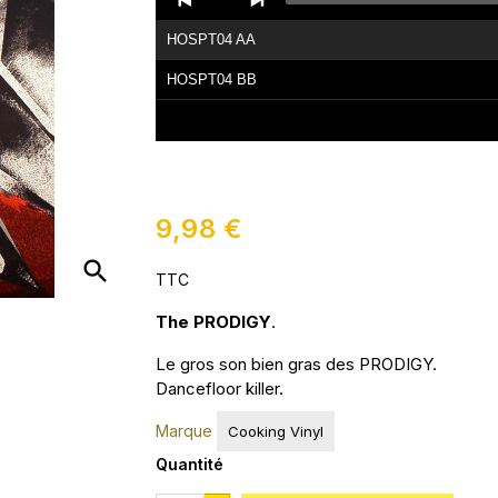
Player
HOSPT04 AA
HOSPT04 BB
9,98 €
search
TTC
The PRODIGY
.
Le gros son bien gras des PRODIGY.
Dancefloor killer.
Marque
Cooking Vinyl
Quantité