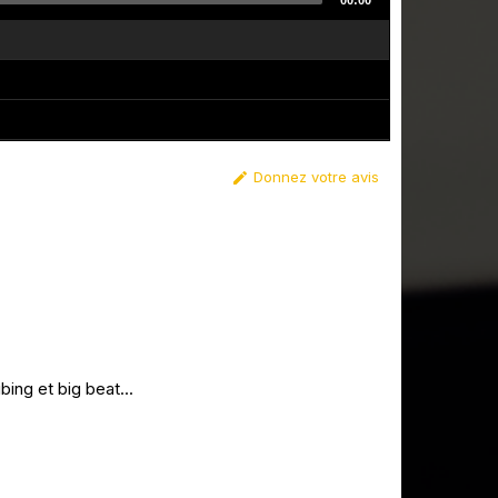
00:00
Donnez votre avis

ubing et big beat...