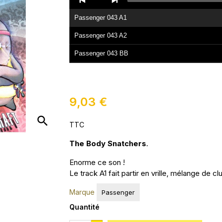
Player
Passenger 043 A1
Passenger 043 A2
Passenger 043 BB
9,03 €
search
TTC
The Body Snatchers
.
Enorme ce son !
Le track A1 fait partir en vrille, mélange de cl
Marque
Passenger
Quantité