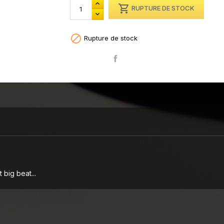

RUPTURE DE STOCK

Rupture de stock
Partager
 big beat...