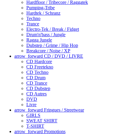
Hardfloor / Tribecore / Raggatek
Pumping-Tribe
Hardtek / Schranz
Techno
Trance
Electro-Tek / Break / Fidget
Drum'n'bass / Jungle
Ragga Jungle
Dubstep / Grime / Hip Hop
Breakcore / Noise / XP
arrow_forward
CD / DVD / LIVRE
CD Hardcore
CD Freetekno
CD Techno
CD Drum
CD Trance
CD Dubstep
CD Autres
DVD
Livre
arrow_forward
Fringues / Streetwear
GIRLS
SWEAT SHIRT
T-SHIRT
arrow_forward
Promotions