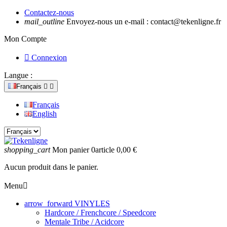
Contactez-nous
mail_outline
Envoyez-nous un e-mail :
contact@tekenligne.fr
Mon Compte

Connexion
Langue :
Français


Français
English
shopping_cart
Mon panier
0
article
0,00 €
Aucun produit dans le panier.
Menu

arrow_forward
VINYLES
Hardcore / Frenchcore / Speedcore
Mentale Tribe / Acidcore