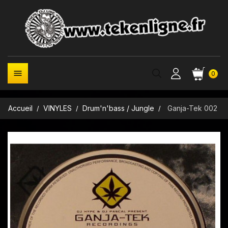

0
Accueil
VINYLES
Drum'n'bass / Jungle
Ganja-Tek 002