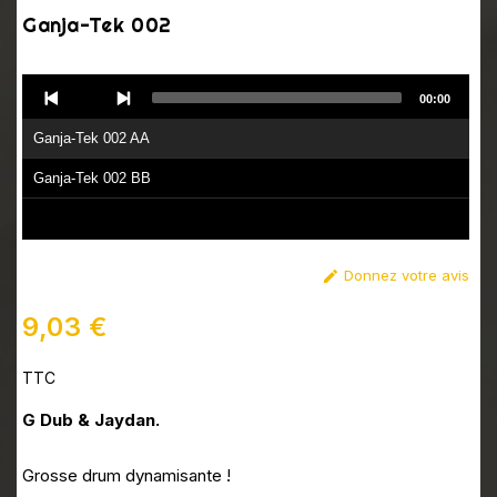
Ganja-Tek 002
Audio
00:00
Player
Ganja-Tek 002 AA
Ganja-Tek 002 BB
Donnez votre avis

9,03 €
TTC
G Dub & Jaydan.
Grosse drum dynamisante !