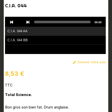
C.I.A. 044
Audio
00:00
Player
C.I.A. 044 AA
C.I.A. 044 BB
Donnez votre avis

8,53 €
TTC
Total Science.
Bon gros son bien fat. Drum anglaise.