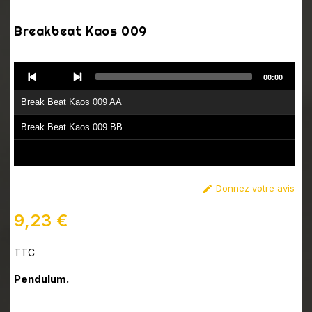
Breakbeat Kaos 009
Audio
00:00
Player
Break Beat Kaos 009 AA
Break Beat Kaos 009 BB
Donnez votre avis

9,23 €
TTC
Pendulum.