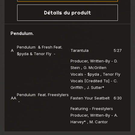
Détails du produit
Pendulum.
Pendulum & Fresh Feat.
A
Tarantula
5:27
$pyda & Tenor Fly -
Producer, Written-By - D.
Stein , G. McGrillen
Vocals - $pyda , Tenor Fly
Vocals [Credited To] - C.
Griffith , J. Sutter*
Pendulum Feat. Freestylers
AA
Fasten Your Seatbelt
6:30
-
Featuring - Freestylers
Producer, Written-By - A.
Harvey* , M. Cantor