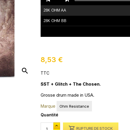
Player
28K OHM AA
28K OHM BB
8,53 €
search
TTC
SST + Glitch + The Chosen.
Grosse drum made in USA.
Marque
Ohm Resistance
Quantité

RUPTURE DE STOCK