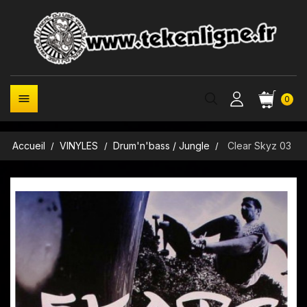

0
Accueil
VINYLES
Drum'n'bass / Jungle
Clear Skyz 03