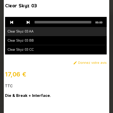
Clear Skyz 03
Audio
00:00
Player
Clear Skyz 03 AA
Clear Skyz 03 BB
Clear Skyz 03 CC
Clear Skyz 03 DD
Donnez votre avis

17,06 €
TTC
Die & Break + Interface
.