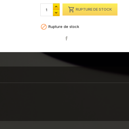

RUPTURE DE STOCK

Rupture de stock
Partager