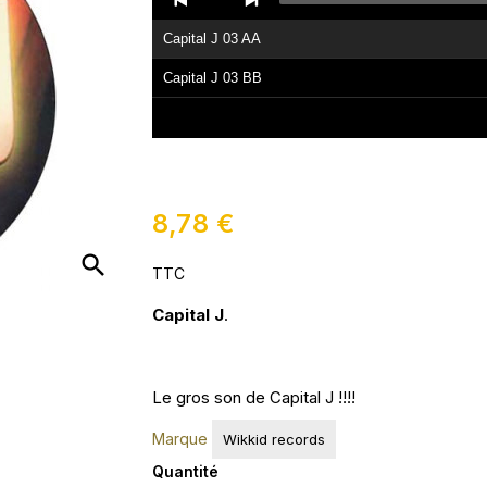
Player
Capital J 03 AA
Capital J 03 BB
8,78 €
search
TTC
Capital J
.
Le gros son de Capital J !!!!
Marque
Wikkid records
Quantité