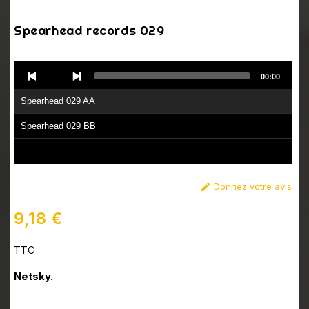
Spearhead records 029
Audio
00:00
Player
Spearhead 029 AA
Spearhead 029 BB
Donnez votre avis

9,18 €
TTC
Netsky.